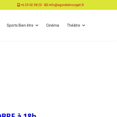
+6 25 02 38 20
info@agoralebourget.fr
Sports Bien être
Cinéma
Théâtre
BRE à 18h