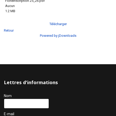
FicheInscription 25_26.pdf
Aucun
1.2 MB
Télécharger
Retour
Powered by jDownloads
Lettres d'informations
Nom
E-mail