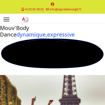
+6 25 02 38 20
info@agoralebourget.fr
Mouv'Body
Dance
dynamique,expressive