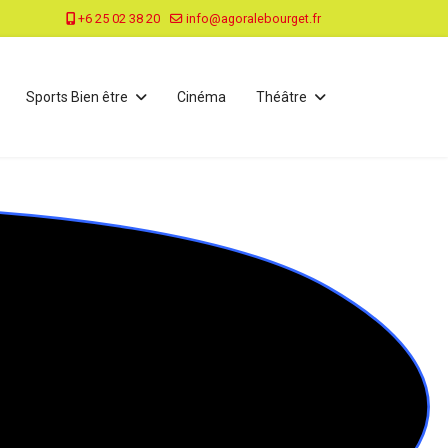
+6 25 02 38 20
info@agoralebourget.fr
Sports Bien être
Cinéma
Théâtre