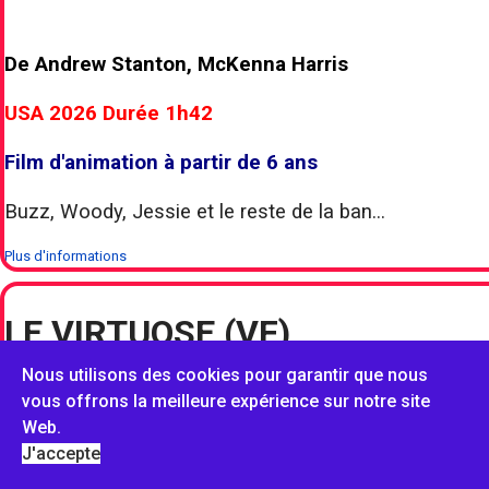
De Andrew Stanton, McKenna Harris
USA 2026 Durée 1h42
Film d'animation à partir de 6 ans
Buzz, Woody, Jessie et le reste de la ban...
Plus d'informations
LE VIRTUOSE (VF)
LE VIRTUOSE (VF)
Mardi 25 août 2026 à 18h
Nous utilisons des cookies pour garantir que nous
Séance :
vous offrons la meilleure expérience sur notre site
Web.
J'accepte